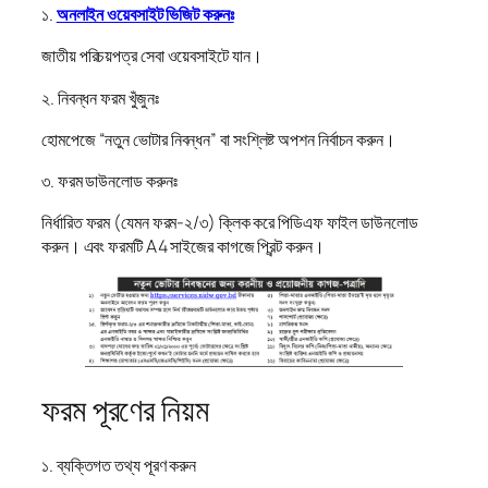
১.
অনলাইন ওয়েবসাইট ভিজিট করুনঃ
জাতীয় পরিচয়পত্র সেবা ওয়েবসাইটে যান।
২. নিবন্ধন ফরম খুঁজুনঃ
হোমপেজে “নতুন ভোটার নিবন্ধন” বা সংশ্লিষ্ট অপশন নির্বাচন করুন।
৩. ফরম ডাউনলোড করুনঃ
নির্ধারিত ফরম (যেমন ফরম-২/৩) ক্লিক করে পিডিএফ ফাইল ডাউনলোড
করুন। এবং ফরমটি A4 সাইজের কাগজে প্রিন্ট করুন।
ফরম পূরণের নিয়ম
১. ব্যক্তিগত তথ্য পূরণ করুন