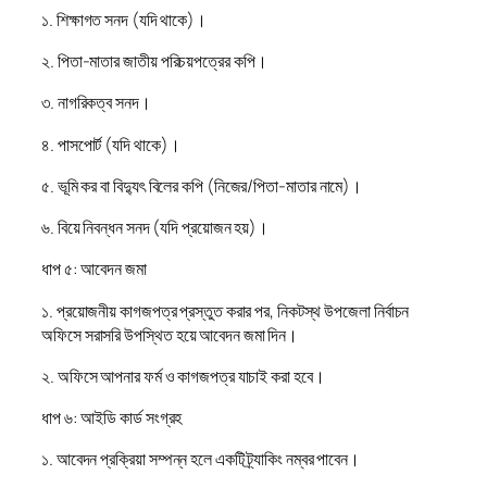
১. শিক্ষাগত সনদ (যদি থাকে)।
২. পিতা-মাতার জাতীয় পরিচয়পত্রের কপি।
৩. নাগরিকত্ব সনদ।
৪. পাসপোর্ট (যদি থাকে)।
৫. ভূমি কর বা বিদ্যুৎ বিলের কপি (নিজের/পিতা-মাতার নামে)।
৬. বিয়ে নিবন্ধন সনদ (যদি প্রয়োজন হয়)।
ধাপ ৫: আবেদন জমা
১. প্রয়োজনীয় কাগজপত্র প্রস্তুত করার পর, নিকটস্থ উপজেলা নির্বাচন
অফিসে সরাসরি উপস্থিত হয়ে আবেদন জমা দিন।
২. অফিসে আপনার ফর্ম ও কাগজপত্র যাচাই করা হবে।
ধাপ ৬: আইডি কার্ড সংগ্রহ
১. আবেদন প্রক্রিয়া সম্পন্ন হলে একটি ট্র্যাকিং নম্বর পাবেন।