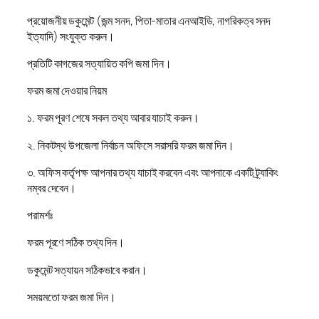
প্রয়োজনীয় ডকুমেন্ট (জন্ম সনদ, পিতা-মাতার এনআইডি, নাগরিকত্ব সনদ
ইত্যাদি) সংযুক্ত করুন।
প্রতিটি কাগজের সত্যায়িত কপি জমা দিন।
ফরম জমা দেওয়ার নিয়ম
১. ফরম পূরণ শেষে সকল তথ্য আবার যাচাই করুন।
২. নিকটস্থ উপজেলা নির্বাচন অফিসে সরাসরি ফরম জমা দিন।
৩. অফিস কর্তৃপক্ষ আপনার তথ্য যাচাই করবেন এবং আপনাকে একটি ট্র্যাকিং
নম্বর দেবেন।
পরামর্শঃ
ফরম পূরণে সঠিক তথ্য দিন।
ডকুমেন্ট সত্যায়ন সঠিকভাবে করান।
সময়মতো ফরম জমা দিন।