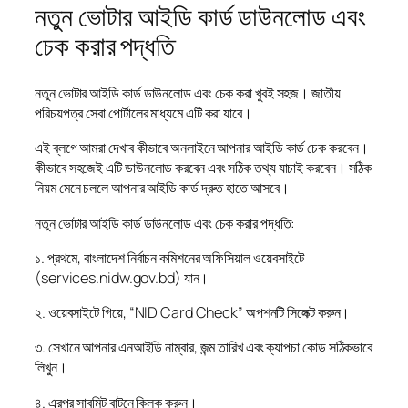
নতুন ভোটার আইডি কার্ড ডাউনলোড এবং
চেক করার পদ্ধতি
নতুন ভোটার আইডি কার্ড ডাউনলোড এবং চেক করা খুবই সহজ। জাতীয়
পরিচয়পত্র সেবা পোর্টালের মাধ্যমে এটি করা যাবে।
এই ব্লগে আমরা দেখাব কীভাবে অনলাইনে আপনার আইডি কার্ড চেক করবেন।
কীভাবে সহজেই এটি ডাউনলোড করবেন এবং সঠিক তথ্য যাচাই করবেন। সঠিক
নিয়ম মেনে চললে আপনার আইডি কার্ড দ্রুত হাতে আসবে।
নতুন ভোটার আইডি কার্ড ডাউনলোড এবং চেক করার পদ্ধতি:
১. প্রথমে, বাংলাদেশ নির্বাচন কমিশনের অফিসিয়াল ওয়েবসাইটে
(services.nidw.gov.bd) যান।
২. ওয়েবসাইটে গিয়ে, “NID Card Check” অপশনটি সিলেক্ট করুন।
৩. সেখানে আপনার এনআইডি নাম্বার, জন্ম তারিখ এবং ক্যাপচা কোড সঠিকভাবে
লিখুন।
৪. এরপর সাবমিট বাটনে ক্লিক করুন।