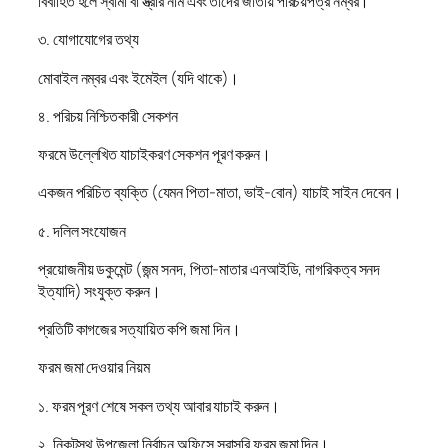
বিবাহিত হলে স্বামী বা স্ত্রীর নাম এবং তাদের জাতীয় পরিচয়পত্র নম্বর।
৩. যোগাযোগের তথ্য
মোবাইল নম্বর এবং ইমেইল (যদি থাকে)।
৪. পরিচয় নিশ্চিতকারী সেকশন
ফরমে উল্লেখিত যাচাইকরণ সেকশন পূরণ করুন।
একজন পরিচিত ব্যক্তি (যেমন পিতা-মাতা, ভাই-বোন) যাচাই সাইন দেবেন।
৫. দলিল সংযোজন
প্রয়োজনীয় ডকুমেন্ট (জন্ম সনদ, পিতা-মাতার এনআইডি, নাগরিকত্ব সনদ
ইত্যাদি) সংযুক্ত করুন।
প্রতিটি কাগজের সত্যায়িত কপি জমা দিন।
ফরম জমা দেওয়ার নিয়ম
১. ফরম পূরণ শেষে সকল তথ্য আবার যাচাই করুন।
২. নিকটস্থ উপজেলা নির্বাচন অফিসে সরাসরি ফরম জমা দিন।