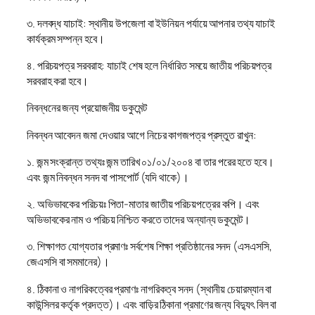
৩. দলবদ্ধ যাচাই: স্থানীয় উপজেলা বা ইউনিয়ন পর্যায়ে আপনার তথ্য যাচাই
কার্যক্রম সম্পন্ন হবে।
৪. পরিচয়পত্র সরবরাহ: যাচাই শেষ হলে নির্ধারিত সময়ে জাতীয় পরিচয়পত্র
সরবরাহ করা হবে।
নিবন্ধনের জন্য প্রয়োজনীয় ডকুমেন্ট
নিবন্ধন আবেদন জমা দেওয়ার আগে নিচের কাগজপত্র প্রস্তুত রাখুন:
১. জন্ম সংক্রান্ত তথ্যঃ জন্ম তারিখ ০১/০১/২০০৪ বা তার পরের হতে হবে।
এবং জন্ম নিবন্ধন সনদ বা পাসপোর্ট (যদি থাকে)।
২. অভিভাবকের পরিচয়ঃ পিতা-মাতার জাতীয় পরিচয়পত্রের কপি। এবং
অভিভাবকের নাম ও পরিচয় নিশ্চিত করতে তাদের অন্যান্য ডকুমেন্ট।
৩. শিক্ষাগত যোগ্যতার প্রমাণঃ সর্বশেষ শিক্ষা প্রতিষ্ঠানের সনদ (এসএসসি,
জেএসসি বা সমমানের)।
৪. ঠিকানা ও নাগরিকত্বের প্রমাণঃ নাগরিকত্ব সনদ (স্থানীয় চেয়ারম্যান বা
কাউন্সিলর কর্তৃক প্রদত্ত)। এবং বাড়ির ঠিকানা প্রমাণের জন্য বিদ্যুৎ বিল বা