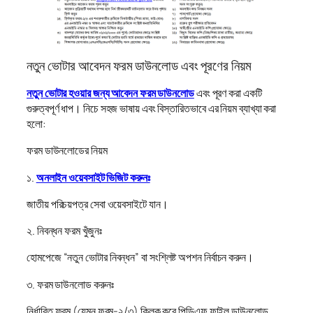
নতুন ভোটার আবেদন ফরম ডাউনলোড এবং পূরণের নিয়ম
নতুন ভোটার হওয়ার জন্য আবেদন ফরম ডাউনলোড
এবং পূরণ করা একটি
গুরুত্বপূর্ণ ধাপ। নিচে সহজ ভাষায় এবং বিস্তারিতভাবে এর নিয়ম ব্যাখ্যা করা
হলো:
ফরম ডাউনলোডের নিয়ম
১.
অনলাইন ওয়েবসাইট ভিজিট করুনঃ
জাতীয় পরিচয়পত্র সেবা ওয়েবসাইটে যান।
২. নিবন্ধন ফরম খুঁজুনঃ
হোমপেজে “নতুন ভোটার নিবন্ধন” বা সংশ্লিষ্ট অপশন নির্বাচন করুন।
৩. ফরম ডাউনলোড করুনঃ
নির্ধারিত ফরম (যেমন ফরম-২/৩) ক্লিক করে পিডিএফ ফাইল ডাউনলোড