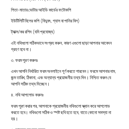
পিতা-মাতার ভোটার আইডি কার্ডের ফটোকপি
ইউটিলিটি বিলের কপি (বিদ্যুৎ, গ্যাস বা পানির বিল)
ট্যাক্স/কর রশিদ (যদি প্রযোজ্য)
এই নথিগুলো সঠিকভাবে সংগ্রহ করুন, কারণ এগুলো ছাড়া আপনার আবেদন
গ্রহণ হবে না।
৩. ফরম পূরণ করুনঃ
এখন আপনি নির্ধারিত ফরম অনলাইনে পূর্ণ করতে পারবেন। ফরমে আপনার নাম,
জন্ম তারিখ, ঠিকানা, এবং অন্যান্য প্রয়োজনীয় তথ্য দিন। নিশ্চিত করুন যে
আপনি সঠিক তথ্য দিচ্ছেন।
৪. নথি আপলোড করুনঃ
ফরম পূরণ করার পর, আপনাকে প্রয়োজনীয় নথিগুলো স্ক্যান করে আপলোড
করতে হবে। নথিগুলো সঠিক ও স্পষ্ট ছবি হতে হবে, যাতে কোনো সমস্যা না
হয়।