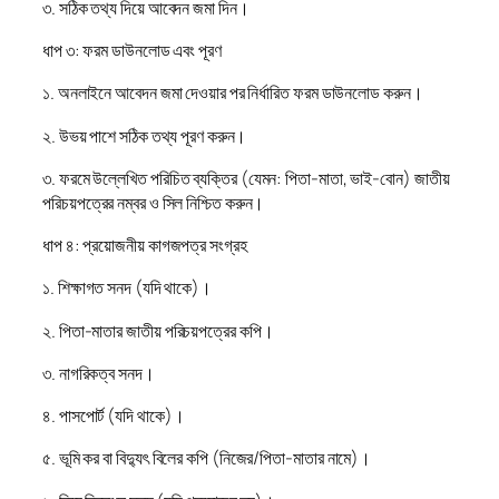
৩. সঠিক তথ্য দিয়ে আবেদন জমা দিন।
ধাপ ৩: ফরম ডাউনলোড এবং পূরণ
১. অনলাইনে আবেদন জমা দেওয়ার পর নির্ধারিত ফরম ডাউনলোড করুন।
২. উভয় পাশে সঠিক তথ্য পূরণ করুন।
৩. ফরমে উল্লেখিত পরিচিত ব্যক্তির (যেমন: পিতা-মাতা, ভাই-বোন) জাতীয়
পরিচয়পত্রের নম্বর ও সিল নিশ্চিত করুন।
ধাপ ৪: প্রয়োজনীয় কাগজপত্র সংগ্রহ
১. শিক্ষাগত সনদ (যদি থাকে)।
২. পিতা-মাতার জাতীয় পরিচয়পত্রের কপি।
৩. নাগরিকত্ব সনদ।
৪. পাসপোর্ট (যদি থাকে)।
৫. ভূমি কর বা বিদ্যুৎ বিলের কপি (নিজের/পিতা-মাতার নামে)।