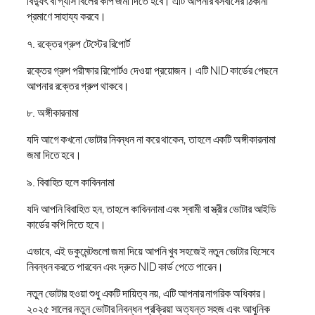
বিদ্যুৎ বা গ্যাস বিলের কপি জমা দিতে হবে। এটি আপনার বসবাসের ঠিকানা
প্রমাণে সাহায্য করবে।
৭. রক্তের গ্রুপ টেস্টের রিপোর্ট
রক্তের গ্রুপ পরীক্ষার রিপোর্টও দেওয়া প্রয়োজন। এটি NID কার্ডের পেছনে
আপনার রক্তের গ্রুপ থাকবে।
৮. অঙ্গীকারনামা
যদি আগে কখনো ভোটার নিবন্ধন না করে থাকেন, তাহলে একটি অঙ্গীকারনামা
জমা দিতে হবে।
৯. বিবাহিত হলে কাবিননামা
যদি আপনি বিবাহিত হন, তাহলে কাবিননামা এবং স্বামী বা স্ত্রীর ভোটার আইডি
কার্ডের কপি দিতে হবে।
এভাবে, এই ডকুমেন্টগুলো জমা দিয়ে আপনি খুব সহজেই নতুন ভোটার হিসেবে
নিবন্ধন করতে পারবেন এবং দ্রুত NID কার্ড পেতে পারেন।
নতুন ভোটার হওয়া শুধু একটি দায়িত্ব নয়, এটি আপনার নাগরিক অধিকার।
২০২৫ সালের নতুন ভোটার নিবন্ধন প্রক্রিয়া অত্যন্ত সহজ এবং আধুনিক