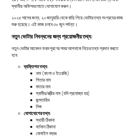
স্থানীয় অফিসগুলোতে যোগাযোগ করুন।
২০২৫ সালের জন্য, ২০ জানুয়ারি থেকে বাড়ি গিয়ে ভোটার তথ্য সংগ্রহের কাজ
শুরু হয়েছে। এই কাজ চলবে ৩০ জুন পর্যন্ত।
নতুন ভোটার নিবন্ধনের জন্য প্রয়োজনীয় তথ্য:
নতুন ভোটার আবেদন ফরম পূরণের সময় আপনাকে নিচের তথ্য প্রদান করতে
হবে:
ব্যক্তিগত তথ্য
:
নাম (বাংলা ও ইংরেজি)
পিতার নাম
মাতার নাম
স্বামীর/স্ত্রীর নাম (যদি প্রযোজ্য হয়)
জন্মতারিখ
লিঙ্গ
যোগাযোগের তথ্য
:
স্থায়ী ঠিকানা
বর্তমান ঠিকানা
মোবাইল নম্বর