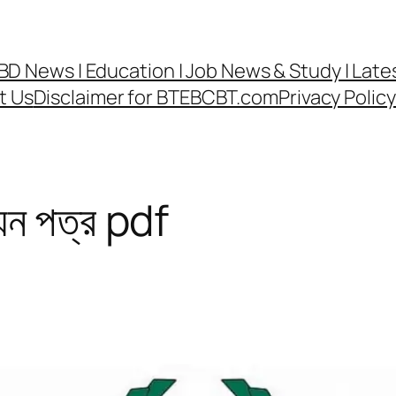
র্ড | BD News | Education | Job News & Study | La
t Us
Disclaimer for BTEBCBT.com
Privacy Poli
য়ন পত্র pdf