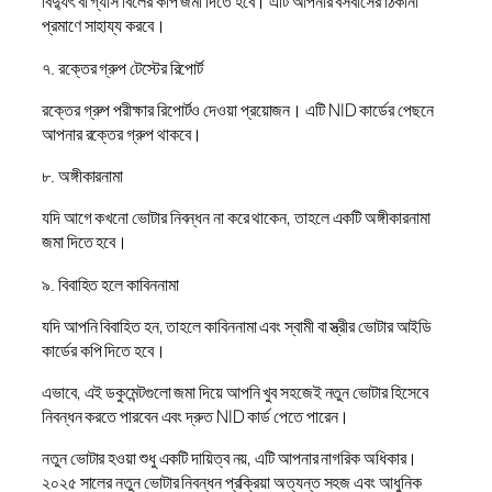
বিদ্যুৎ বা গ্যাস বিলের কপি জমা দিতে হবে। এটি আপনার বসবাসের ঠিকানা
প্রমাণে সাহায্য করবে।
৭. রক্তের গ্রুপ টেস্টের রিপোর্ট
রক্তের গ্রুপ পরীক্ষার রিপোর্টও দেওয়া প্রয়োজন। এটি NID কার্ডের পেছনে
আপনার রক্তের গ্রুপ থাকবে।
৮. অঙ্গীকারনামা
যদি আগে কখনো ভোটার নিবন্ধন না করে থাকেন, তাহলে একটি অঙ্গীকারনামা
জমা দিতে হবে।
৯. বিবাহিত হলে কাবিননামা
যদি আপনি বিবাহিত হন, তাহলে কাবিননামা এবং স্বামী বা স্ত্রীর ভোটার আইডি
কার্ডের কপি দিতে হবে।
এভাবে, এই ডকুমেন্টগুলো জমা দিয়ে আপনি খুব সহজেই নতুন ভোটার হিসেবে
নিবন্ধন করতে পারবেন এবং দ্রুত NID কার্ড পেতে পারেন।
নতুন ভোটার হওয়া শুধু একটি দায়িত্ব নয়, এটি আপনার নাগরিক অধিকার।
২০২৫ সালের নতুন ভোটার নিবন্ধন প্রক্রিয়া অত্যন্ত সহজ এবং আধুনিক