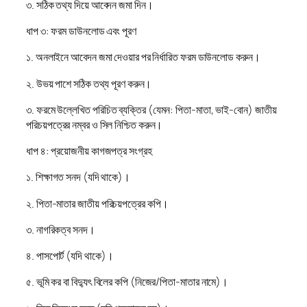
৩. সঠিক তথ্য দিয়ে আবেদন জমা দিন।
ধাপ ৩: ফরম ডাউনলোড এবং পূরণ
১. অনলাইনে আবেদন জমা দেওয়ার পর নির্ধারিত ফরম ডাউনলোড করুন।
২. উভয় পাশে সঠিক তথ্য পূরণ করুন।
৩. ফরমে উল্লেখিত পরিচিত ব্যক্তির (যেমন: পিতা-মাতা, ভাই-বোন) জাতীয়
পরিচয়পত্রের নম্বর ও সিল নিশ্চিত করুন।
ধাপ ৪: প্রয়োজনীয় কাগজপত্র সংগ্রহ
১. শিক্ষাগত সনদ (যদি থাকে)।
২. পিতা-মাতার জাতীয় পরিচয়পত্রের কপি।
৩. নাগরিকত্ব সনদ।
৪. পাসপোর্ট (যদি থাকে)।
৫. ভূমি কর বা বিদ্যুৎ বিলের কপি (নিজের/পিতা-মাতার নামে)।