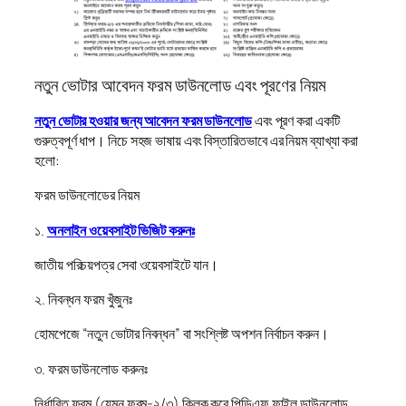
নতুন ভোটার আবেদন ফরম ডাউনলোড এবং পূরণের নিয়ম
নতুন ভোটার হওয়ার জন্য আবেদন ফরম ডাউনলোড
এবং পূরণ করা একটি
গুরুত্বপূর্ণ ধাপ। নিচে সহজ ভাষায় এবং বিস্তারিতভাবে এর নিয়ম ব্যাখ্যা করা
হলো:
ফরম ডাউনলোডের নিয়ম
১.
অনলাইন ওয়েবসাইট ভিজিট করুনঃ
জাতীয় পরিচয়পত্র সেবা ওয়েবসাইটে যান।
২. নিবন্ধন ফরম খুঁজুনঃ
হোমপেজে “নতুন ভোটার নিবন্ধন” বা সংশ্লিষ্ট অপশন নির্বাচন করুন।
৩. ফরম ডাউনলোড করুনঃ
নির্ধারিত ফরম (যেমন ফরম-২/৩) ক্লিক করে পিডিএফ ফাইল ডাউনলোড