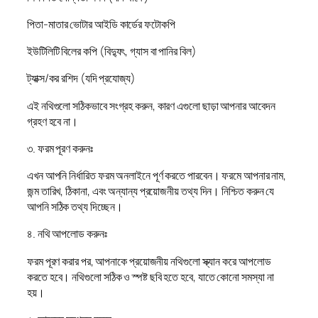
পিতা-মাতার ভোটার আইডি কার্ডের ফটোকপি
ইউটিলিটি বিলের কপি (বিদ্যুৎ, গ্যাস বা পানির বিল)
ট্যাক্স/কর রশিদ (যদি প্রযোজ্য)
এই নথিগুলো সঠিকভাবে সংগ্রহ করুন, কারণ এগুলো ছাড়া আপনার আবেদন
গ্রহণ হবে না।
৩. ফরম পূরণ করুনঃ
এখন আপনি নির্ধারিত ফরম অনলাইনে পূর্ণ করতে পারবেন। ফরমে আপনার নাম,
জন্ম তারিখ, ঠিকানা, এবং অন্যান্য প্রয়োজনীয় তথ্য দিন। নিশ্চিত করুন যে
আপনি সঠিক তথ্য দিচ্ছেন।
৪. নথি আপলোড করুনঃ
ফরম পূরণ করার পর, আপনাকে প্রয়োজনীয় নথিগুলো স্ক্যান করে আপলোড
করতে হবে। নথিগুলো সঠিক ও স্পষ্ট ছবি হতে হবে, যাতে কোনো সমস্যা না
হয়।