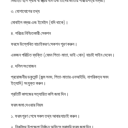
বিবাহিত হলে স্বামী বা স্ত্রীর নাম এবং তাদের জাতীয় পরিচয়পত্র নম্বর।
৩. যোগাযোগের তথ্য
মোবাইল নম্বর এবং ইমেইল (যদি থাকে)।
৪. পরিচয় নিশ্চিতকারী সেকশন
ফরমে উল্লেখিত যাচাইকরণ সেকশন পূরণ করুন।
একজন পরিচিত ব্যক্তি (যেমন পিতা-মাতা, ভাই-বোন) যাচাই সাইন দেবেন।
৫. দলিল সংযোজন
প্রয়োজনীয় ডকুমেন্ট (জন্ম সনদ, পিতা-মাতার এনআইডি, নাগরিকত্ব সনদ
ইত্যাদি) সংযুক্ত করুন।
প্রতিটি কাগজের সত্যায়িত কপি জমা দিন।
ফরম জমা দেওয়ার নিয়ম
১. ফরম পূরণ শেষে সকল তথ্য আবার যাচাই করুন।
২. নিকটস্থ উপজেলা নির্বাচন অফিসে সরাসরি ফরম জমা দিন।