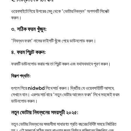
ওয়েবসাইটে গিয়ে উপরের মেনু থেকে “ভোটার নিবন্ধন” অপশনটি সিলেক্ট
করুন।
৩. সঠিক ফরম খুঁজুন:
“নিবন্ধন ফরম” নামের ফাইলটি খুঁজে পেয়ে ডাউনলোড করুন।
৪. ফরম প্রিন্ট করুন:
ফরমটি ডাউনলোড করার পর তা প্রিন্ট করুন এবং যথাযথভাবে পূরণ করুন।
বিকল্প পদ্ধতি:
গুগলে গিয়ে
nidwbd
লিখে সার্চ করুন। দ্বিতীয় যে ওয়েবসাইটটি আসবে,
সেখানে যান। এরপর সার্চ বারে “নতুন ভোটার আবেদন ফরম” লিখে সহজেই ফরম
ডাউনলোড করুন।
নতুন ভোটার নিবন্ধনের সময়সূচী ২০২৫:
নতুন ভোটার নিবন্ধনের সময়সীমা সাধারণত প্রতি বছরের নির্দিষ্ট সময়ে নির্ধারিত
হয়। এই সম্পর্কে সঠিক তথ্য পাওয়ার জন্য নির্বাচন কমিশনের বিজ্ঞপ্তি এবং