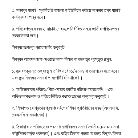
৩. দলবদ্ধ যাচাই: স্থানীয় উপজেলা বা ইউনিয়ন পর্যায়ে আপনার তথ্য যাচাই
কার্যক্রম সম্পন্ন হবে।
৪. পরিচয়পত্র সরবরাহ: যাচাই শেষ হলে নির্ধারিত সময়ে জাতীয় পরিচয়পত্র
সরবরাহ করা হবে।
নিবন্ধনের জন্য প্রয়োজনীয় ডকুমেন্ট
নিবন্ধন আবেদন জমা দেওয়ার আগে নিচের কাগজপত্র প্রস্তুত রাখুন:
১. জন্ম সংক্রান্ত তথ্যঃ জন্ম তারিখ ০১/০১/২০০৪ বা তার পরের হতে হবে।
এবং জন্ম নিবন্ধন সনদ বা পাসপোর্ট (যদি থাকে)।
২. অভিভাবকের পরিচয়ঃ পিতা-মাতার জাতীয় পরিচয়পত্রের কপি। এবং
অভিভাবকের নাম ও পরিচয় নিশ্চিত করতে তাদের অন্যান্য ডকুমেন্ট।
৩. শিক্ষাগত যোগ্যতার প্রমাণঃ সর্বশেষ শিক্ষা প্রতিষ্ঠানের সনদ (এসএসসি,
জেএসসি বা সমমানের)।
৪. ঠিকানা ও নাগরিকত্বের প্রমাণঃ নাগরিকত্ব সনদ (স্থানীয় চেয়ারম্যান বা
কাউন্সিলর কর্তৃক প্রদত্ত)। এবং বাড়ির ঠিকানা প্রমাণের জন্য বিদ্যুৎ বিল বা