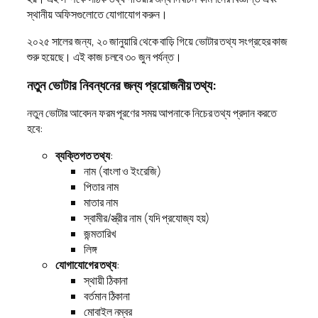
স্থানীয় অফিসগুলোতে যোগাযোগ করুন।
২০২৫ সালের জন্য, ২০ জানুয়ারি থেকে বাড়ি গিয়ে ভোটার তথ্য সংগ্রহের কাজ
শুরু হয়েছে। এই কাজ চলবে ৩০ জুন পর্যন্ত।
নতুন ভোটার নিবন্ধনের জন্য প্রয়োজনীয় তথ্য:
নতুন ভোটার আবেদন ফরম পূরণের সময় আপনাকে নিচের তথ্য প্রদান করতে
হবে:
ব্যক্তিগত তথ্য
:
নাম (বাংলা ও ইংরেজি)
পিতার নাম
মাতার নাম
স্বামীর/স্ত্রীর নাম (যদি প্রযোজ্য হয়)
জন্মতারিখ
লিঙ্গ
যোগাযোগের তথ্য
:
স্থায়ী ঠিকানা
বর্তমান ঠিকানা
মোবাইল নম্বর