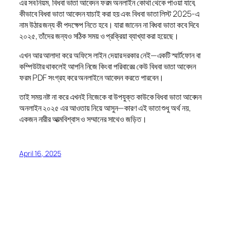
এর সব নিয়ম, বিধবা ভাতা আবেদন ফরম অনলাইন কোথা থেকে পাওয়া যাবে,
কীভাবে বিধবা ভাতা আবেদন যাচাই করা হয় এবং বিধবা ভাতা লিস্ট 2025-এ
নাম উঠার জন্য কী পদক্ষেপ নিতে হবে। যারা জানেন না বিধবা ভাতা কবে দিবে
২০২৫, তাঁদের জন্যও সঠিক সময় ও প্রক্রিয়া ব্যাখ্যা করা হয়েছে।
এখন আর আলাদা করে অফিসে লাইন দেয়ার দরকার নেই—একটি স্মার্টফোন বা
কম্পিউটার থাকলেই আপনি নিজে কিংবা পরিবারের কেউ বিধবা ভাতা আবেদন
ফরম PDF সংগ্রহ করে অনলাইনে আবেদন করতে পারবেন।
তাই সময় নষ্ট না করে এখনই নিজেকে বা উপযুক্ত কাউকে বিধবা ভাতা আবেদন
অনলাইন ২০২৫ এর আওতায় নিয়ে আসুন—কারণ এই ভাতা শুধু অর্থ নয়,
একজন নারীর আত্মবিশ্বাস ও সম্মানের সাথেও জড়িত।
April 16, 2025