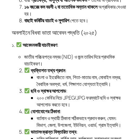
১৬ বছরের কম বয়সী ২ বা ততোধিক সন্তান থাকলে
অগ্রাধিকার দেওয়া
হয়।
বাছাই কমিটির যাচাই ও সুপারিশ
পেতে হবে।
অনলাইনে বিধবা ভাতা আবেদন পদ্ধতি (২০২৫)
১.
আবেদনকারী যাচাইকরণ
:
জাতীয় পরিচয়পত্র নম্বর (NID) ও জন্ম তারিখ দিয়ে প্রাথমিক
যাচাইকরণ।
ব্যক্তিগত তথ্য প্রদান
:
বাংলা ও ইংরেজিতে নাম, পিতা-মাতার নাম, মোবাইল নম্বর,
বৈবাহিক অবস্থা, ধর্ম, শিক্ষাগত যোগ্যতা ইত্যাদি।
ছবি ও স্বাক্ষর আপলোড
:
২০০ কেবি’র নিচে JPEG/JPG ফরম্যাটে ছবি ও স্বাক্ষর
আপলোড করতে হবে।
যোগাযোগের ঠিকানা
:
বর্তমান ও স্থায়ী ঠিকানা সঠিকভাবে প্রদান করুন, যেমন:
বিভাগ, জেলা, উপজেলা, ইউনিয়ন, ওয়ার্ড, গ্রাম ইত্যাদি।
ভাতাসংক্রান্ত বিস্তারিত তথ্য
:
ভূমির মালিকানা, বার্ষিক আয়, কর্মক্ষমতা, স্বাস্থ্যগত অবস্থা,