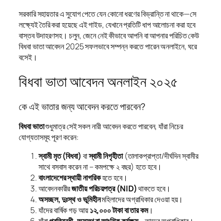
সরকারি সহায়তার এ সুযোগ পেতে যেন কোনো ধরণের বিভ্রান্তি না থাকে—সে
লক্ষ্যেই তৈরি করা হয়েছে এই গাইড, যেখানে প্রতিটি ধাপ আলোচনা করা হবে
বাস্তব উদাহরণসহ। চলুন, জেনে নেই কীভাবে আপনি বা আপনার পরিচিত কেউ
বিধবা ভাতা আবেদন 2025 সফলভাবে সম্পন্ন করতে পারেন অনলাইনে, ঘরে
বসেই।
বিধবা ভাতা আবেদন অনলাইন ২০২৫
কে এই ভাতার জন্য আবেদন করতে পারবেন?
বিধবা ভাতা
শুধুমাত্র সেই সকল নারী আবেদন করতে পারবেন, যাঁরা নিচের
যোগ্যতাসমূহ পূরণ করেন:
স্বামী মৃত (বিধবা)
বা
স্বামী নিগৃহীতা
(তালাকপ্রাপ্তা/দীর্ঘদিন স্বামীর
সাথে বসবাস করেন না – কমপক্ষে ২ বছর) হতে হবে।
বাংলাদেশের স্থায়ী নাগরিক
হতে হবে।
আবেদনকারীর
জাতীয় পরিচয়পত্র (NID)
থাকতে হবে।
অসচ্ছল, দুঃস্থ ও ভূমিহীন
মহিলাদের অগ্রাধিকার দেওয়া হয়।
যাঁদের বার্ষিক গড় আয়
১২,০০০ টাকা বা তার কম
।
যাঁরা
প্রতিবন্ধী, অসুস্থ বা আংশিক কর্মক্ষম
– তাদের অগ্রাধিকার।