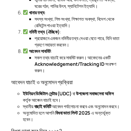
ঘরের গঠন, পানির উৎস, স্যানিটেশন ইত্যাদি।
খানার তথ্য
:
সদস্য সংখ্যা, শিশু সংখ্যা, শিক্ষাগত অবস্থা, বিদেশ থেকে
রেমিটেন্স পাওয়া ইত্যাদি।
নমিনী তথ্য (ঐচ্ছিক)
:
প্রয়োজনে একজন নমিনীর তথ্য দেওয়া যেতে পারে, যিনি ভাতা
গ্রহণে সহায়তা করবেন।
আবেদন সাবমিট
:
সকল তথ্য যাচাই করে সাবমিট করুন। আবেদনের একটি
Acknowledgement/Tracking ID
সংরক্ষণ
করুন।
আবেদন যাচাই ও অনুমোদন প্রক্রিয়া
ইউনিয়ন ডিজিটাল সেন্টার (UDC)
বা
উপজেলা সমাজসেবা অফিস
কর্তৃক আবেদন যাচাই হবে।
স্থানীয়
বাছাই কমিটি
আবেদন পর্যালোচনা করবে এবং অনুমোদন করবে।
অনুমোদিত হলে আপনি
বিধবা ভাতা লিস্ট 2025
এ অন্তর্ভুক্ত
হবেন।
বিধবা ভাতা কবে দিবে ২০২৫?