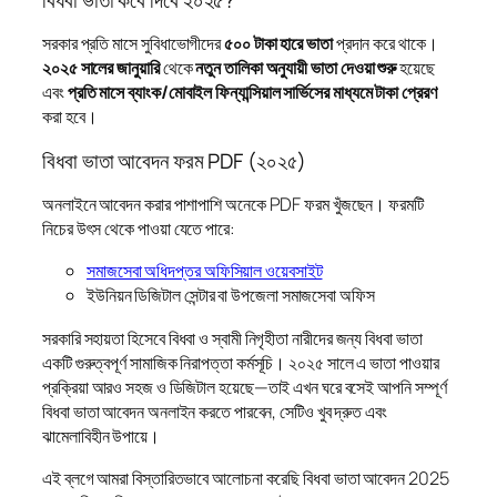
সরকার প্রতি মাসে সুবিধাভোগীদের
৫০০ টাকা হারে ভাতা
প্রদান করে থাকে।
২০২৫ সালের জানুয়ারি
থেকে
নতুন তালিকা অনুযায়ী ভাতা দেওয়া শুরু
হয়েছে
এবং
প্রতি মাসে ব্যাংক/মোবাইল ফিন্যান্সিয়াল সার্ভিসের মাধ্যমে টাকা প্রেরণ
করা হবে।
বিধবা ভাতা আবেদন ফরম PDF (২০২৫)
অনলাইনে আবেদন করার পাশাপাশি অনেকে PDF ফরম খুঁজছেন। ফরমটি
নিচের উৎস থেকে পাওয়া যেতে পারে:
সমাজসেবা অধিদপ্তর অফিসিয়াল ওয়েবসাইট
ইউনিয়ন ডিজিটাল সেন্টার বা উপজেলা সমাজসেবা অফিস
সরকারি সহায়তা হিসেবে বিধবা ও স্বামী নিগৃহীতা নারীদের জন্য বিধবা ভাতা
একটি গুরুত্বপূর্ণ সামাজিক নিরাপত্তা কর্মসূচি। ২০২৫ সালে এ ভাতা পাওয়ার
প্রক্রিয়া আরও সহজ ও ডিজিটাল হয়েছে—তাই এখন ঘরে বসেই আপনি সম্পূর্ণ
বিধবা ভাতা আবেদন অনলাইন করতে পারবেন, সেটিও খুব দ্রুত এবং
ঝামেলাবিহীন উপায়ে।
এই ব্লগে আমরা বিস্তারিতভাবে আলোচনা করেছি বিধবা ভাতা আবেদন 2025