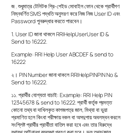
জ . শুধুমাত্র টেলিটক প্রি-পেইড মোবাইল ফোন থেকে প্রার্থীগণ
নিম্নবর্ণিত SMS পদ্ধতি অনুসরণ করে নিজ নিজ User ID এবং
Password পুনরুদ্ধার করতে পারবেন।
1. User ID জানা থাকলে RRIHelpUserUser ID &
Send to 16222.
Example: RRI Help User ABCDEF & send to
16222
২। PIN Number জানা থাকলে RRIHelpPINPIN No &
Send to 16222.
১১. প্রার্থীর যোগ্যতা যাচাই: Example: RRI Help PIN
12345678 & send to 16222. প্রার্থী কর্তৃক প্রদত্ত
কোনো তথ্য বা দাখিলকৃত কাগজপত্র জাল, মিথ্যা বা ভুয়া
প্রমাণিত হলে কিংবা পরীক্ষায় নকল বা অসদুপায় অবলম্বন করলে
সংশ্লিষ্ট প্রার্থীর প্রার্থীতা বাতিল করা হবে এবং তার বিরুদ্ধে
যথাযথ আইনানুগ ব্যবস্থা গ্রহণ করা হবে। ভুল তথ্য/জাল