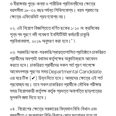
ও বীরাঙ্গনার পুত্র-কন্যা ও শারীরিক প্রতিবন্ধীদের ক্ষেত্রে
বয়সসীমা ১৮-৩২ বছর পর্যন্ত শিথিলযোগ্য। বয়স প্রমাণের
ক্ষেত্রে এফিডেভিট গ্রহণযোগ্য নয়।
০২. এই নিয়োগ বিজ্ঞপ্তিতে বর্ণিত ছকের ১-১০ নং ক্রমিকের
শূন্য পদ পূরণে নদী গবেষণা ইনস্টিটিউট কর্মচারী চাকুরি
প্রবিধানমালা, ২০১৯ অনুসরণ করা হবে।” \
০৩. সরকারি/আধা-সরকারি/স্বায়ত্তশাসিত প্রতিষ্ঠানে চাকরিরত
প্রার্থীদের অবশ্যই যথাযথ কর্তৃপক্ষের অনুমতিক্রমে আবেদন
করতে হবে। চাকরিরত প্রার্থীদের সকল শর্ত পূরণ সাপেক্ষে
আবেদনপত্র পূরণের সময় Departmental Candidate
এর ঘরে টিক (✔) চিহ্ন দিতে হবে। অন্যদের ক্ষেত্রে এই শর্ত
প্রযোজ্য নয়। তবে সকল চাকরিরত প্রার্থীকে মৌখিক পরীক্ষার
সময় নিয়োগকারী কর্তৃপক্ষ কর্তৃক প্রদত্ত অনাপত্তি ছাড়পত্রের
মূলকপি জমা দিতে হবে।
০৪ . নিয়োগের ক্ষেত্রে সরকারের বিদ্যমান বিধি-বিধান এবং
পরবর্তীতে এ সংক্রান্ত বিধি-বিধানে কোন সংশোধন হলে তা