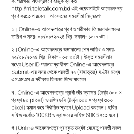
ক. পরীক্ষায় অংশগ্রহণে ইচ্ছুক ব্যক্তি
http://rri.teletalk.com.bd এই ওয়েবসাইটে আবেদনপত্র
পূরণ করতে পারবেন। আবেদনের সময়সীমা নিম্নরূপ:
১। Online-এ আবেদনপত্র পূরণ ও পরীক্ষার ফি জমাদান শুরুর
তারিখ ও সময়: ০৮/০৮/২০২৪ খ্রি: সকাল- ১০:০০টা।
২।Online-এ আবেদনপত্র জমাদানের শেষ তারিখ ও সময়:
২২/০৮/২০২৪ খ্রি: বিকাল- ০৫:০০টা। উক্ত সময়সীমার
মধ্যে User ID প্রান্ত প্রার্থীগণ Online-এ আবেদনপত্র
Submit-এর সময় থেকে পরবর্তী ৭২ (বাহাত্তর) ঘণ্টার মধ্যে
এসএমএস এ পরীক্ষার ফি জমা দিতে পারবেন
খ . Online-এ আবেদনপত্রে প্রার্থী তাঁর স্বাক্ষর (দৈর্ঘ্য ৩০০ ×
প্রস্থ ৮০ pixel) ও রঙ্গিন ছবি (দৈর্ঘ্য ৩০০ × প্রস্থ ৩০০
pixel) স্ক্যান করে নির্ধারিত স্থানে Upload করবেন। ছবির
সাইজ সর্বোচ্চ 100KB ও স্বাক্ষরের সাইজ 60KB হতে হবে।
গ।Online আবেদনপত্রে পূরণকৃত তথ্যই যেহেতু পরবর্তী সকল