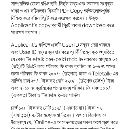
সাম্প্রতিক তোলা রঙিন ছবি, নির্ভুল তথ্য এবং স্বাক্ষর সংযুক্ত
থাকা ও এর সঠিকতার বিষয়টি PDF Copy ডাউনলোডপূর্বক
নিশ্চিত করে রঙিন প্রিন্ট করে সংরক্ষণ করবেন। উক্ত
Applicant’s copy প্রার্থী প্রিন্ট অথবা download করে
সংরক্ষণ করবেন।
Applicant’s কপিতে একটি User ID নম্বর দেয়া থাকবে
এবং User ID নম্বর ব্যবহার করে প্রার্থী নিম্নোক্ত পদ্ধতিতে
যে কোন Teletalk pre-paid mobile নম্বরের মাধ্যমে ০২
(দুই)টি SMS করে পরীক্ষার ফি বাবদ ক্রমিক নং ১-৬ নং পদের
জন্য পরীক্ষার ফি বাবদ ২০০/- (দুইশত) টাকা ও Teletalk-এর
সার্ভিস চার্জ ২৩/- টাকাসহ মোট ২২৩/- (দুইশত তেইশ) টাকা
এবং ৭-১০ নং ক্রমিকের পদের জন্য পরীক্ষার ফি বাবদ ১০০/-
(একশত) টাকা ও Teletalk-এর সার্ভিস
চার্জ ১২/- টাকাসহ মোট ১১২/-(একশত বার) টাকা ৭২
(বাহাত্তর) ঘণ্টার মধ্যে জমা দিবেন। এখানে বিশেষভাবে
উল্লেখ্য যে, “Online-এ আবেদনপত্রের সকল অংশ পূরণ করে