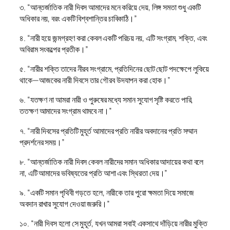
৩. “আন্তর্জাতিক নারী দিবস আমাদের মনে করিয়ে দেয়, লিঙ্গ সমতা শুধু একটি
অধিকার নয়, বরং একটি বিশ্বশান্তির চাবিকাঠি।”
৪. “নারী হয়ে জন্মগ্রহণ করা কেবল একটি পরিচয় নয়, এটি সংগ্রাম, শক্তি, এবং
অবিরাম সংকল্পের প্রতীক।”
৫. “নারীর শক্তি তাদের নীরব সংগ্রামে, প্রতিদিনের ছোট ছোট পদক্ষেপে লুকিয়ে
থাকে—আজকের নারী দিবসে তার গৌরব উদযাপন করা হোক।”
৬. “যতক্ষণ না আমরা নারী ও পুরুষের মধ্যে সমান সুযোগ সৃষ্টি করতে পারি,
ততক্ষণ আমাদের সংগ্রাম থামবে না।”
৭. “নারী দিবসের প্রতিটি মুহূর্ত আমাদের প্রতি নারীর অবদানের প্রতি সম্মান
প্রদর্শনের সময়।”
৮. “আন্তর্জাতিক নারী দিবস কেবল নারীদের সমান অধিকার আদায়ের কথা বলে
না, এটি আমাদের ভবিষ্যতের প্রতি আশা এবং স্থিরতা দেয়।”
৯. “একটি সমান পৃথিবী গড়তে হলে, নারীকে তার পুরো ক্ষমতা দিয়ে সমাজে
অবদান রাখার সুযোগ দেওয়া জরুরি।”
১০. “নারী দিবস হলো সে মুহূর্ত, যখন আমরা সবাই একসাথে দাঁড়িয়ে নারীর মুক্তি