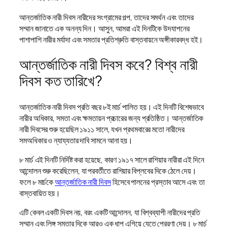
আন্তর্জাতিক নারী দিবস নারীদের সংগ্রামের গল্প, তাদের সমর্থন এবং তাদের
সম্মান জানাতে এক অনন্য দিন। আসুন, আমরা এই দিনটিকে উদযাপনের
পাশাপাশি নারীর মর্যাদা এবং সমতার প্রতিশ্রুতি বাস্তবায়নে অঙ্গীকারবদ্ধ হই।
আন্তর্জাতিক নারী দিবস কবে? বিশ্ব নারী
দিবস কত তারিখে?
আন্তর্জাতিক নারী দিবস প্রতি বছর ৮ই মার্চ পালিত হয়। এই দিনটি বিশেষভাবে
নারীর অধিকার, সমতা এবং ক্ষমতায়ন প্রচারের জন্য প্রতিষ্ঠিত। আন্তর্জাতিক
নারী দিবসের শুরু হয়েছিল ১৯১১ সালে, যখন প্রথমবারের মতো নারীদের
সমঅধিকার ও ন্যায্যতার দাবি সামনে আনা হয়।
৮ মার্চ এই দিনটি নির্দিষ্ট করা হয়েছে, কারণ ১৯১৭ সালে রাশিয়ার নারীরা এই দিনে
আন্দোলন শুরু করেছিলেন, যা পরবর্তীতে রাশিয়ার বিপ্লবের দিকে ঠেলে দেয়।
ফলে ৮ মার্চকে
আন্তর্জাতিক নারী দিবস
হিসেবে পালনের প্রস্তাব আসে এবং তা
বাস্তবায়িত হয়।
এটি কেবল একটি দিবস নয়, বরং একটি আন্দোলন, যা বিশ্বব্যাপী নারীদের প্রতি
সম্মান এবং লিঙ্গ সমতার দিকে আরও এক ধাপ এগিয়ে যেতে প্রেরণা দেয়। ৮ মার্চ