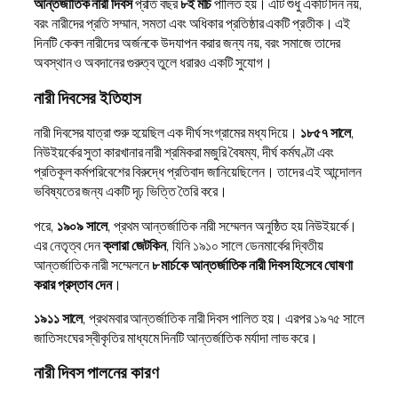
আন্তর্জাতিক নারী দিবস
প্রতি বছর
৮ই মার্চ
পালিত হয়। এটি শুধু একটি দিন নয়,
বরং নারীদের প্রতি সম্মান, সমতা এবং অধিকার প্রতিষ্ঠার একটি প্রতীক। এই
দিনটি কেবল নারীদের অর্জনকে উদযাপন করার জন্য নয়, বরং সমাজে তাদের
অবস্থান ও অবদানের গুরুত্ব তুলে ধরারও একটি সুযোগ।
নারী দিবসের ইতিহাস
নারী দিবসের যাত্রা শুরু হয়েছিল এক দীর্ঘ সংগ্রামের মধ্য দিয়ে।
১৮৫৭ সালে
,
নিউইয়র্কের সুতা কারখানার নারী শ্রমিকরা মজুরি বৈষম্য, দীর্ঘ কর্মঘণ্টা এবং
প্রতিকূল কর্মপরিবেশের বিরুদ্ধে প্রতিবাদ জানিয়েছিলেন। তাদের এই আন্দোলন
ভবিষ্যতের জন্য একটি দৃঢ় ভিত্তি তৈরি করে।
পরে,
১৯০৯ সালে
, প্রথম আন্তর্জাতিক নারী সম্মেলন অনুষ্ঠিত হয় নিউইয়র্কে।
এর নেতৃত্ব দেন
ক্লারা জেটকিন
, যিনি ১৯১০ সালে ডেনমার্কের দ্বিতীয়
আন্তর্জাতিক নারী সম্মেলনে
৮ মার্চকে আন্তর্জাতিক নারী দিবস হিসেবে ঘোষণা
করার প্রস্তাব দেন
।
১৯১১ সালে
, প্রথমবার আন্তর্জাতিক নারী দিবস পালিত হয়। এরপর ১৯৭৫ সালে
জাতিসংঘের স্বীকৃতির মাধ্যমে দিনটি আন্তর্জাতিক মর্যাদা লাভ করে।
নারী দিবস পালনের কারণ