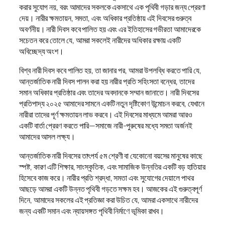
করার সুযোগ নয়, বরং আমাদের সকলকে একসাথে এক পৃথিবী গড়ার জন্য প্রেরণা
দেয়। নারীর ক্ষমতায়ন, সমতা, এবং অধিকার প্রতিষ্ঠায় এই দিবসের গুরুত্ব
অবর্ণনীয়। নারী দিবস কবে পালিত হয় এবং এর ইতিহাসের গভীরতা আমাদেরকে
সচেতন করে তোলে যে, আমরা সকলেই নারীদের অধিকার রক্ষায় একটি
অবিচ্ছেদ্য অংশ।
বিশ্ব নারী দিবস কবে পালিত হয়, তা জানার পর, আমরা উপলব্ধি করতে পারি যে,
আন্তর্জাতিক নারী দিবস পালন করা হয় নারীর প্রতি সহিংসতা বন্ধের, তাদের
সমান অধিকার প্রতিষ্ঠার এবং তাদের অবদানকে সম্মান জানাতে। নারী দিবসের
প্রতিপাদ্য ২০২৫ আমাদের সামনে একটি নতুন দৃষ্টিকোণ উন্মোচন করবে, যেখানে
নারীরা তাদের পূর্ণ ক্ষমতায়ন লাভ করবে। এই দিবসের মাধ্যমে আমরা আরও
একটি বার্তা প্রেরণ করতে পারি—সমাজে নারী-পুরুষের মধ্যে সমতা অর্জনই
আমাদের আসল লক্ষ্য।
আন্তর্জাতিক নারী দিবসের তাৎপর্য ৫ম শ্রেণী বা যেকোনো বয়সের মানুষের কাছে
স্পষ্ট, কারণ এটি শিক্ষার, সাংস্কৃতিক, এবং সামাজিক উন্নতির একটি বড় হাতিয়ার
হিসেবে কাজ করে। নারীর প্রতি শ্রদ্ধা, সমতা এবং সুযোগের দেয়ালে পাথর
আছড়ে আমরা একটি উন্নত পৃথিবী গড়তে সক্ষম হব। আজকের এই গুরুত্বপূর্ণ
দিনে, আমাদের সকলের এই প্রতিজ্ঞা করা উচিত যে, আমরা একসাথে নারীদের
জন্য একটি সমান এবং ন্যায়সঙ্গত পৃথিবী নির্মাণে ভূমিকা রাখব।