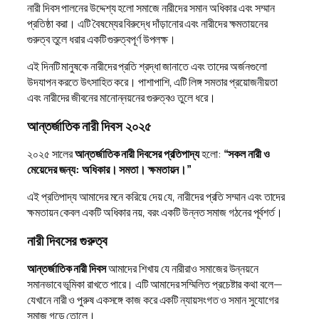
নারী দিবস পালনের উদ্দেশ্য হলো সমাজে নারীদের সমান অধিকার এবং সম্মান
প্রতিষ্ঠা করা। এটি বৈষম্যের বিরুদ্ধে দাঁড়ানোর এবং নারীদের ক্ষমতায়নের
গুরুত্ব তুলে ধরার একটি গুরুত্বপূর্ণ উপলক্ষ।
এই দিনটি মানুষকে নারীদের প্রতি শ্রদ্ধা জানাতে এবং তাদের অর্জনগুলো
উদযাপন করতে উৎসাহিত করে। পাশাপাশি, এটি লিঙ্গ সমতার প্রয়োজনীয়তা
এবং নারীদের জীবনের মানোন্নয়নের গুরুত্বও তুলে ধরে।
আন্তর্জাতিক নারী দিবস ২০২৫
২০২৫ সালের
আন্তর্জাতিক নারী দিবসের প্রতিপাদ্য
হলো:
“সকল নারী ও
মেয়েদের জন্য: অধিকার। সমতা। ক্ষমতায়ন।”
এই প্রতিপাদ্য আমাদের মনে করিয়ে দেয় যে, নারীদের প্রতি সম্মান এবং তাদের
ক্ষমতায়ন কেবল একটি অধিকার নয়, বরং একটি উন্নত সমাজ গঠনের পূর্বশর্ত।
নারী দিবসের গুরুত্ব
আন্তর্জাতিক নারী দিবস
আমাদের শিখায় যে নারীরাও সমাজের উন্নয়নে
সমানভাবে ভূমিকা রাখতে পারে। এটি আমাদের সম্মিলিত প্রচেষ্টার কথা বলে—
যেখানে নারী ও পুরুষ একসঙ্গে কাজ করে একটি ন্যায়সংগত ও সমান সুযোগের
সমাজ গড়ে তোলে।