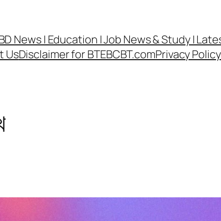
র্ড | BD News | Education | Job News & Study | La
t Us
Disclaimer for BTEBCBT.com
Privacy Poli
খ