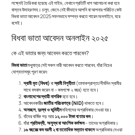
লক্ষ্যেই তৈরি করা হয়েছে এই গাইড, যেখানে প্রতিটি ধাপ আলোচনা করা হবে
বাস্তব উদাহরণসহ। চলুন, জেনে নেই কীভাবে আপনি বা আপনার পরিচিত কেউ
বিধবা ভাতা আবেদন 2025 সফলভাবে সম্পন্ন করতে পারেন অনলাইনে, ঘরে
বসেই।
বিধবা ভাতা আবেদন অনলাইন ২০২৫
কে এই ভাতার জন্য আবেদন করতে পারবেন?
বিধবা ভাতা
শুধুমাত্র সেই সকল নারী আবেদন করতে পারবেন, যাঁরা নিচের
যোগ্যতাসমূহ পূরণ করেন:
স্বামী মৃত (বিধবা)
বা
স্বামী নিগৃহীতা
(তালাকপ্রাপ্তা/দীর্ঘদিন স্বামীর
সাথে বসবাস করেন না – কমপক্ষে ২ বছর) হতে হবে।
বাংলাদেশের স্থায়ী নাগরিক
হতে হবে।
আবেদনকারীর
জাতীয় পরিচয়পত্র (NID)
থাকতে হবে।
অসচ্ছল, দুঃস্থ ও ভূমিহীন
মহিলাদের অগ্রাধিকার দেওয়া হয়।
যাঁদের বার্ষিক গড় আয়
১২,০০০ টাকা বা তার কম
।
যাঁরা
প্রতিবন্ধী, অসুস্থ বা আংশিক কর্মক্ষম
– তাদের অগ্রাধিকার।
১৬ বছরের কম বয়সী ২ বা ততোধিক সন্তান থাকলে
অগ্রাধিকার দেওয়া