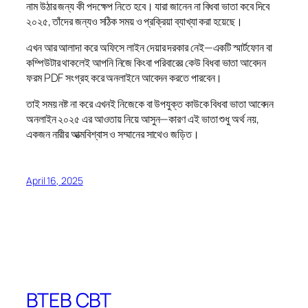
নাম উঠার জন্য কী পদক্ষেপ নিতে হবে। যারা জানেন না বিধবা ভাতা কবে দিবে
২০২৫, তাঁদের জন্যও সঠিক সময় ও প্রক্রিয়া ব্যাখ্যা করা হয়েছে।
এখন আর আলাদা করে অফিসে লাইন দেয়ার দরকার নেই—একটি স্মার্টফোন বা
কম্পিউটার থাকলেই আপনি নিজে কিংবা পরিবারের কেউ বিধবা ভাতা আবেদন
ফরম PDF সংগ্রহ করে অনলাইনে আবেদন করতে পারবেন।
তাই সময় নষ্ট না করে এখনই নিজেকে বা উপযুক্ত কাউকে বিধবা ভাতা আবেদন
অনলাইন ২০২৫ এর আওতায় নিয়ে আসুন—কারণ এই ভাতা শুধু অর্থ নয়,
একজন নারীর আত্মবিশ্বাস ও সম্মানের সাথেও জড়িত।
April 16, 2025
BTEB CBT