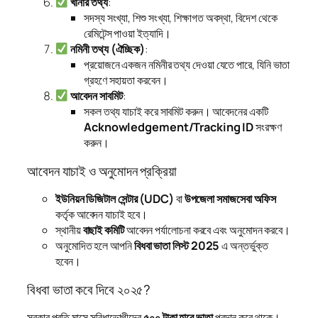
খানার তথ্য
:
সদস্য সংখ্যা, শিশু সংখ্যা, শিক্ষাগত অবস্থা, বিদেশ থেকে
রেমিটেন্স পাওয়া ইত্যাদি।
নমিনী তথ্য (ঐচ্ছিক)
:
প্রয়োজনে একজন নমিনীর তথ্য দেওয়া যেতে পারে, যিনি ভাতা
গ্রহণে সহায়তা করবেন।
আবেদন সাবমিট
:
সকল তথ্য যাচাই করে সাবমিট করুন। আবেদনের একটি
Acknowledgement/Tracking ID
সংরক্ষণ
করুন।
আবেদন যাচাই ও অনুমোদন প্রক্রিয়া
ইউনিয়ন ডিজিটাল সেন্টার (UDC)
বা
উপজেলা সমাজসেবা অফিস
কর্তৃক আবেদন যাচাই হবে।
স্থানীয়
বাছাই কমিটি
আবেদন পর্যালোচনা করবে এবং অনুমোদন করবে।
অনুমোদিত হলে আপনি
বিধবা ভাতা লিস্ট 2025
এ অন্তর্ভুক্ত
হবেন।
বিধবা ভাতা কবে দিবে ২০২৫?
সরকার প্রতি মাসে সুবিধাভোগীদের
৫০০ টাকা হারে ভাতা
প্রদান করে থাকে।