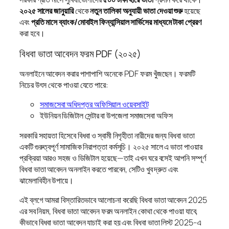
২০২৫ সালের জানুয়ারি
থেকে
নতুন তালিকা অনুযায়ী ভাতা দেওয়া শুরু
হয়েছে
এবং
প্রতি মাসে ব্যাংক/মোবাইল ফিন্যান্সিয়াল সার্ভিসের মাধ্যমে টাকা প্রেরণ
করা হবে।
বিধবা ভাতা আবেদন ফরম PDF (২০২৫)
অনলাইনে আবেদন করার পাশাপাশি অনেকে PDF ফরম খুঁজছেন। ফরমটি
নিচের উৎস থেকে পাওয়া যেতে পারে:
সমাজসেবা অধিদপ্তর অফিসিয়াল ওয়েবসাইট
ইউনিয়ন ডিজিটাল সেন্টার বা উপজেলা সমাজসেবা অফিস
সরকারি সহায়তা হিসেবে বিধবা ও স্বামী নিগৃহীতা নারীদের জন্য বিধবা ভাতা
একটি গুরুত্বপূর্ণ সামাজিক নিরাপত্তা কর্মসূচি। ২০২৫ সালে এ ভাতা পাওয়ার
প্রক্রিয়া আরও সহজ ও ডিজিটাল হয়েছে—তাই এখন ঘরে বসেই আপনি সম্পূর্ণ
বিধবা ভাতা আবেদন অনলাইন করতে পারবেন, সেটিও খুব দ্রুত এবং
ঝামেলাবিহীন উপায়ে।
এই ব্লগে আমরা বিস্তারিতভাবে আলোচনা করেছি বিধবা ভাতা আবেদন 2025
এর সব নিয়ম, বিধবা ভাতা আবেদন ফরম অনলাইন কোথা থেকে পাওয়া যাবে,
কীভাবে বিধবা ভাতা আবেদন যাচাই করা হয় এবং বিধবা ভাতা লিস্ট 2025-এ