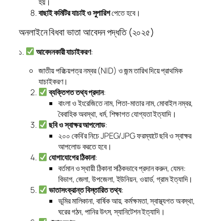
হয়।
বাছাই কমিটির যাচাই ও সুপারিশ
পেতে হবে।
অনলাইনে বিধবা ভাতা আবেদন পদ্ধতি (২০২৫)
১.
আবেদনকারী যাচাইকরণ
:
জাতীয় পরিচয়পত্র নম্বর (NID) ও জন্ম তারিখ দিয়ে প্রাথমিক
যাচাইকরণ।
ব্যক্তিগত তথ্য প্রদান
:
বাংলা ও ইংরেজিতে নাম, পিতা-মাতার নাম, মোবাইল নম্বর,
বৈবাহিক অবস্থা, ধর্ম, শিক্ষাগত যোগ্যতা ইত্যাদি।
ছবি ও স্বাক্ষর আপলোড
:
২০০ কেবি’র নিচে JPEG/JPG ফরম্যাটে ছবি ও স্বাক্ষর
আপলোড করতে হবে।
যোগাযোগের ঠিকানা
:
বর্তমান ও স্থায়ী ঠিকানা সঠিকভাবে প্রদান করুন, যেমন:
বিভাগ, জেলা, উপজেলা, ইউনিয়ন, ওয়ার্ড, গ্রাম ইত্যাদি।
ভাতাসংক্রান্ত বিস্তারিত তথ্য
:
ভূমির মালিকানা, বার্ষিক আয়, কর্মক্ষমতা, স্বাস্থ্যগত অবস্থা,
ঘরের গঠন, পানির উৎস, স্যানিটেশন ইত্যাদি।