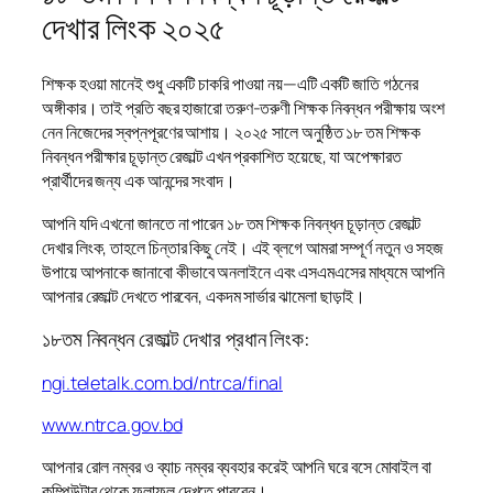
দেখার লিংক ২০২৫
শিক্ষক হওয়া মানেই শুধু একটি চাকরি পাওয়া নয়—এটি একটি জাতি গঠনের
অঙ্গীকার। তাই প্রতি বছর হাজারো তরুণ-তরুণী শিক্ষক নিবন্ধন পরীক্ষায় অংশ
নেন নিজেদের স্বপ্নপূরণের আশায়। ২০২৫ সালে অনুষ্ঠিত ১৮ তম শিক্ষক
নিবন্ধন পরীক্ষার চূড়ান্ত রেজাল্ট এখন প্রকাশিত হয়েছে, যা অপেক্ষারত
প্রার্থীদের জন্য এক আনন্দের সংবাদ।
আপনি যদি এখনো জানতে না পারেন ১৮ তম শিক্ষক নিবন্ধন চূড়ান্ত রেজাল্ট
দেখার লিংক, তাহলে চিন্তার কিছু নেই। এই ব্লগে আমরা সম্পূর্ণ নতুন ও সহজ
উপায়ে আপনাকে জানাবো কীভাবে অনলাইনে এবং এসএমএসের মাধ্যমে আপনি
আপনার রেজাল্ট দেখতে পারবেন, একদম সার্ভার ঝামেলা ছাড়াই।
১৮তম নিবন্ধন রেজাল্ট দেখার প্রধান লিংক:
ngi.teletalk.com.bd/ntrca/final
www.ntrca.gov.bd
আপনার রোল নম্বর ও ব্যাচ নম্বর ব্যবহার করেই আপনি ঘরে বসে মোবাইল বা
কম্পিউটার থেকে ফলাফল দেখতে পারবেন।