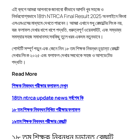
এই ব্লগে আমরা আপনাকে জানাবো কীভাবে আপনি খুব সহজে ও
নির্ভরযোগ্যভাবে 18th NTRCA Final Result 2025 অনলাইনে কিংবা
এসএমএসের মাধ্যমে দেখতে পারবেন। আমরা এখানে শুধু রেজাল্টের লিংক নয়,
বরং ফলাফল দেখার ধাপে ধাপে পদ্ধতি, গুরুত্বপূর্ণ ওয়েবসাইট, এবং সম্ভাব্য
সমস্যার সহজ সমাধানসহ সবকিছু তুলে ধরব একদম নতুনভাবে।
পোস্টটি সম্পূর্ণ পড়ুন এবং জেনে নিন ১৮ তম শিক্ষক নিবন্ধন চূড়ান্ত রেজাল্ট
দেখার লিংক ২০২৫ এবং ফলাফল দেখার সবথেকে সহজ ও আপডেটেড
পদ্ধতি।
Read More
শিক্ষক নিবন্ধন পরীক্ষার ফলাফল দেখুন
18th ntrca update news সর্বশেষ কি
১৮ তম শিক্ষক নিবন্ধন লিখিত পরীক্ষার ফলাফল
১৯তম শিক্ষক নিবন্ধন পরীক্ষার রেজাল্ট
১৮ তম শিক্ষক নিবন্ধন চূড়ান্ত রেজাল্ট