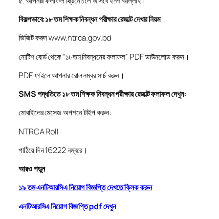
৫. আপনার ফলাফল স্ক্রিনে চলে আসবে ইনশাআল্লাহ।
বিকল্পভাবে:১৮ তম শিক্ষক নিবন্ধন পরীক্ষার রেজাল্ট দেখার নিয়ম
ভিজিট করুন www.ntrca.gov.bd
নোটিশ বোর্ড থেকে “১৮তম নিবন্ধনের ফলাফল” PDF ডাউনলোড করুন।
PDF ফাইলে আপনার রোল নম্বর সার্চ করুন।
SMS পদ্ধতিতে ১৮ তম শিক্ষক নিবন্ধন পরীক্ষার রেজাল্ট ফলাফল দেখুন:
মোবাইলের মেসেজ অপশনে টাইপ করুন:
NTRCA Roll
পাঠিয়ে দিন 16222 নম্বরে।
আরও পড়ুন
১৯ তম এনটিআরসিএ নিয়োগ বিজ্ঞপ্তি দেখতে ক্লিক করুন
এনটিআরসিএ নিয়োগ বিজ্ঞপ্তি pdf দেখুন