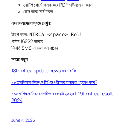
নোটিশ বোর্ডে ক্লিক করে PDF ডাউনলোড করুন
রোল নম্বর সার্চ করুন
এসএমএসের মাধ্যমে দেখুন:
টাইপ করুন:
NTRCA <space> Roll
পাঠান 16222 নম্বরে
ফিরতি SMS-এ ফলাফল পাবেন।
আরো পড়ুন
18th ntrca update news সর্বশেষ কি
১৮ তম শিক্ষক নিবন্ধন লিখিত পরীক্ষার ফলাফল প্রকাশ কবে?
১৯তম শিক্ষক নিবন্ধন পরীক্ষার রেজাল্ট ২০২৪ | 19th ntrca result
2024
June 4, 2025