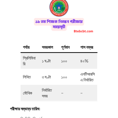
পর্যায়
সময়কাল
পূর্ণমান
পাস নম্বর
প্রিলিমিনা
১ ঘণ্টা
১০০
৪০%
রি
এনটিআরসি
লিখিত
৩ ঘণ্টা
১০০
এ নির্ধারিত
নির্ধারিত
মৌখিক
–
–
সময়
পরীক্ষার সম্ভাব্য তারিখ: