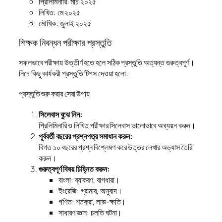
প্রিলিমিনারি: মার্চ ২০২৫
লিখিত: মে ২০২৫
মৌখিক: জুলাই ২০২৫
শিক্ষক নিবন্ধন পরীক্ষার প্রস্তুতি
সফলভাবে পরীক্ষায় উত্তীর্ণ হতে হলে সঠিক প্রস্তুতি অত্যন্ত গুরুত্বপূর্ণ।
নিচে কিছু কার্যকরী প্রস্তুতি টিপস দেওয়া হলো:
প্রস্তুতি শুরু করার সেরা উপায়
সিলেবাস বুঝে নিন:
প্রিলিমিনারি ও লিখিত পরীক্ষার সিলেবাস ভালোভাবে অধ্যয়ন করুন।
পূর্ববর্তী বছরের প্রশ্নপত্র সমাধান করুন:
বিগত ১০ বছরের প্রশ্ন বিশ্লেষণ করে উত্তর লেখার অভ্যাস তৈরি
করুন।
গুরুত্বপূর্ণ বিষয় চিহ্নিত করুন:
বাংলা: ব্যাকরণ, বাগধারা।
ইংরেজি: গ্রামার, অনুবাদ।
গণিত: শতকরা, লাভ-ক্ষতি।
সাধারণ জ্ঞান: চলতি ঘটনা।