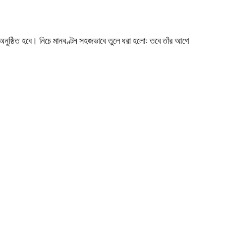
া অনুষ্ঠিত হবে। নিচে মানবণ্টন সহজভাবে তুলে ধরা হলো: তবে তাঁর আগে