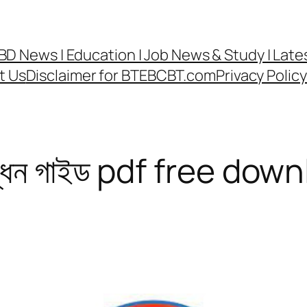
র্ড | BD News | Education | Job News & Study | La
t Us
Disclaimer for BTEBCBT.com
Privacy Poli
িবন্ধন গাইড pdf free dow