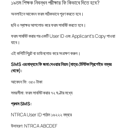
১৯তম শিক্ষক নিবন্ধন পরীক্ষার ফি কিভাবে দিতে হবে?
অনলাইনে আবেদন ফরম সঠিকভাবে পূরণ করতে হবে।
ছবি ও স্বাক্ষর আপলোড করে ফরম সাবমিট করতে হবে।
ফরম সাবমিট করার পর একটি User ID এবং Applicant’s Copy পাওয়া
যাবে।
এই কপিটি প্রিন্ট বা ডাউনলোড করে সংরক্ষণ করুন।
SMS এর মাধ্যমে ফি জমা দেওয়ার নিয়ম (মাত্র টেলিটক প্রিপেইড নম্বর
থেকে):
আবেদন ফি: ৩৫০ টাকা
সময়সীমা: ফরম সাবমিট করার ৭২ ঘণ্টার মধ্যে
প্রথম SMS:
NTRCA User ID পাঠান ১৬২২২ নম্বরে
উদাহরণ: NTRCA ABCDEF