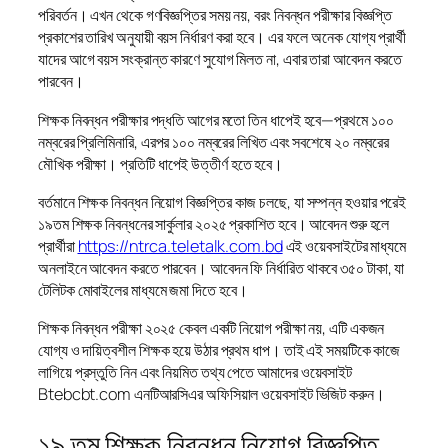
পরিবর্তন। এখন থেকে গণবিজ্ঞপ্তির সময় নয়, বরং নিবন্ধন পরীক্ষার বিজ্ঞপ্তি
প্রকাশের তারিখ অনুযায়ী বয়স নির্ধারণ করা হবে। এর ফলে অনেক যোগ্য প্রার্থী
যাদের আগে বয়স সংক্রান্ত কারণে সুযোগ মিলত না, এবার তারা আবেদন করতে
পারবেন।
শিক্ষক নিবন্ধন পরীক্ষার পদ্ধতি আগের মতো তিন ধাপেই হবে—প্রথমে ১০০
নম্বরের প্রিলিমিনারি, এরপর ১০০ নম্বরের লিখিত এবং সবশেষে ২০ নম্বরের
মৌখিক পরীক্ষা। প্রতিটি ধাপেই উত্তীর্ণ হতে হবে।
বর্তমানে শিক্ষক নিবন্ধন নিয়োগ বিজ্ঞপ্তির কাজ চলছে, যা সম্পন্ন হওয়ার পরেই
১৯তম শিক্ষক নিবন্ধনের সার্কুলার ২০২৫ প্রকাশিত হবে। আবেদন শুরু হলে
প্রার্থীরা
https://ntrca.teletalk.com.bd
এই ওয়েবসাইটের মাধ্যমে
অনলাইনে আবেদন করতে পারবেন। আবেদন ফি নির্ধারিত থাকবে ৩৫০ টাকা, যা
টেলিটক মোবাইলের মাধ্যমে জমা দিতে হবে।
শিক্ষক নিবন্ধন পরীক্ষা ২০২৫ কেবল একটি নিয়োগ পরীক্ষা নয়, এটি একজন
যোগ্য ও দায়িত্বশীল শিক্ষক হয়ে উঠার প্রথম ধাপ। তাই এই সময়টিকে কাজে
লাগিয়ে প্রস্তুতি নিন এবং নিয়মিত তথ্য পেতে আমাদের ওয়েবসাইট
Btebcbt.com এনটিআরসিএর অফিসিয়াল ওয়েবসাইট ভিজিট করুন।
১৯ তম শিক্ষক নিবন্ধন নিয়োগ বিজ্ঞপ্তি