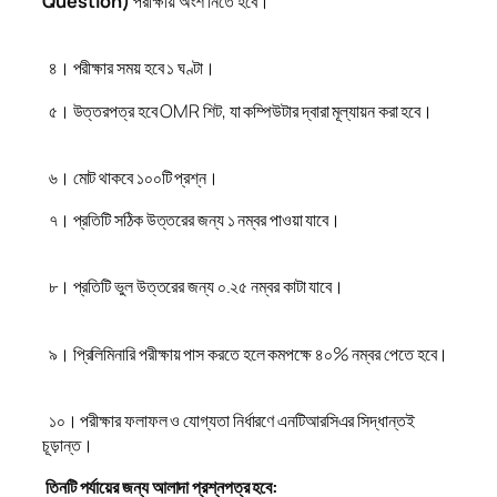
Question)
পরীক্ষায় অংশ নিতে হবে।
৪। পরীক্ষার সময় হবে ১ ঘণ্টা।
৫। উত্তরপত্র হবে OMR শিট, যা কম্পিউটার দ্বারা মূল্যায়ন করা হবে।
৬। মোট থাকবে ১০০টি প্রশ্ন।
৭। প্রতিটি সঠিক উত্তরের জন্য ১ নম্বর পাওয়া যাবে।
৮। প্রতিটি ভুল উত্তরের জন্য ০.২৫ নম্বর কাটা যাবে।
৯। প্রিলিমিনারি পরীক্ষায় পাস করতে হলে কমপক্ষে ৪০% নম্বর পেতে হবে।
১০। পরীক্ষার ফলাফল ও যোগ্যতা নির্ধারণে এনটিআরসিএর সিদ্ধান্তই
চূড়ান্ত।
তিনটি পর্যায়ের জন্য আলাদা প্রশ্নপত্র হবে: