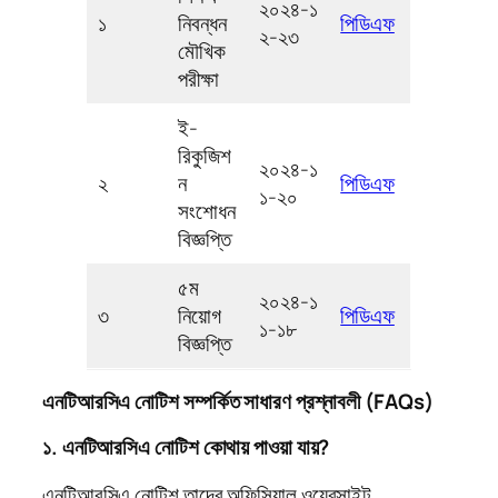
২০২৪-১
১
নিবন্ধন
পিডিএফ
২-২৩
মৌখিক
পরীক্ষা
ই-
রিকুজিশ
২০২৪-১
২
ন
পিডিএফ
১-২০
সংশোধন
বিজ্ঞপ্তি
৫ম
২০২৪-১
৩
নিয়োগ
পিডিএফ
১-১৮
বিজ্ঞপ্তি
এনটিআরসিএ নোটিশ সম্পর্কিত সাধারণ প্রশ্নাবলী (FAQs)
১. এনটিআরসিএ নোটিশ কোথায় পাওয়া যায়?
এনটিআরসিএ নোটিশ তাদের অফিসিয়াল ওয়েবসাইট